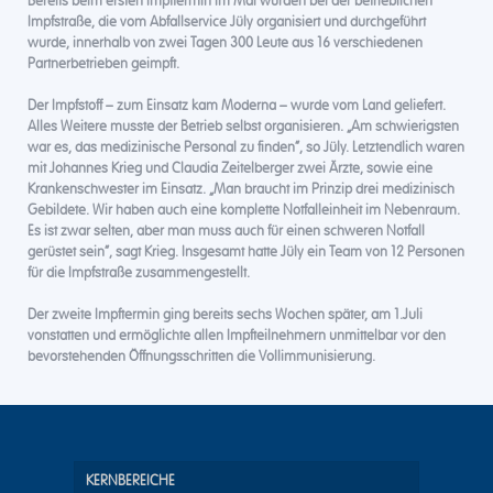
Bereits beim ersten Impftermin im Mai wurden bei der betrieblichen
Impfstraße, die vom Abfallservice Jüly organisiert und durchgeführt
wurde, innerhalb von zwei Tagen 300 Leute aus 16 verschiedenen
Partnerbetrieben geimpft.
Der Impfstoff – zum Einsatz kam Moderna – wurde vom Land geliefert.
Alles Weitere musste der Betrieb selbst organisieren. „Am schwierigsten
war es, das medizinische Personal zu finden“, so Jüly. Letztendlich waren
mit Johannes Krieg und Claudia Zeitelberger zwei Ärzte, sowie eine
Krankenschwester im Einsatz. „Man braucht im Prinzip drei medizinisch
Gebildete. Wir haben auch eine komplette Notfalleinheit im Nebenraum.
Es ist zwar selten, aber man muss auch für einen schweren Notfall
gerüstet sein“, sagt Krieg. Insgesamt hatte Jüly ein Team von 12 Personen
für die Impfstraße zusammengestellt.
Der zweite Impftermin ging bereits sechs Wochen später, am 1.Juli
vonstatten und ermöglichte allen Impfteilnehmern unmittelbar vor den
bevorstehenden Öffnungsschritten die Vollimmunisierung.
KERNBEREICHE