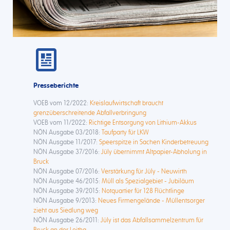
Presseberichte
VOEB vom 12/2022:
Kreislaufwirtschaft braucht
grenzüberschreitende Abfallverbringung
VOEB vom 11/2022:
Richtige Entsorgung von Lithium-Akkus
NÖN Ausgabe 03/2018:
Taufparty für LKW
NÖN Ausgabe 11/2017:
Speerspitze in Sachen Kinderbetreuung
NÖN Ausgabe 37/2016:
Jüly übernimmt Altpapier-Abholung in
Bruck
NÖN Ausgabe 07/2016:
Verstärkung für Jüly - Neuwirth
NÖN Ausgabe 46/2015:
Müll als Spezialgebiet - Jubiläum
NÖN Ausgabe 39/2015:
Notquartier für 128 Flüchtlinge
NÖN Ausgabe 9/2013:
Neues Firmengelände - Müllentsorger
zieht aus Siedlung weg
NÖN Ausgabe 26/2011:
Jüly ist das Abfallsammelzentrum für
Bruck an der Leitha